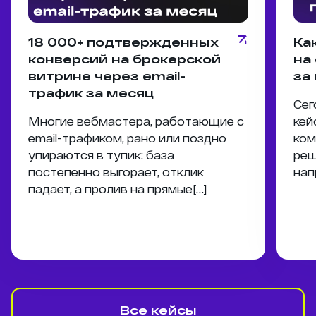
18 000+ подтвержденных
Ка
конверсий на брокерской
на
витрине через email-
за
трафик за месяц
Сег
Многие вебмастера, работающие с
кей
email-трафиком, рано или поздно
ком
упираются в тупик: база
реш
постепенно выгорает, отклик
нап
падает, а пролив на прямые[…]
Все кейсы