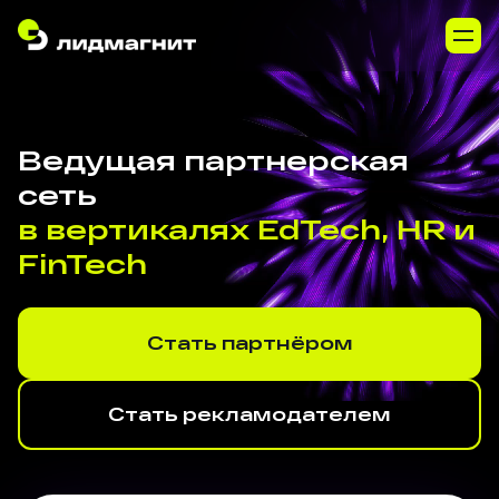
Ведущая партнерская
сеть
в вертикалях EdTech, HR и
FinTech
Стать партнёром
Стать рекламодателем