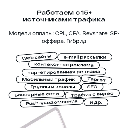
Работаем с 15+
источниками трафика
Модели оплаты: CPL, CPA, Revshare, SP-
оффера, Гибрид
Web сайты
e-mail рассылки
контекстная реклама
таргетированная реклама
Таргет
Мобильный трафик
Группы и каналы
SEO
Трафик с видео
Баннерные сети
Push-уведомления
и др.