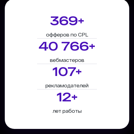
369+
офферов по CPL
40 766+
вебмастеров
107+
рекламодателей
12+
лет работы