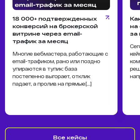
18 000+ подтвержденных
Ка
конверсий на брокерской
на
витрине через email-
за
трафик за месяц
Сег
Многие вебмастера, работающие с
кей
email-трафиком, рано или поздно
ком
упираются в тупик: база
реш
постепенно выгорает, отклик
нап
падает, а пролив на прямые[…]
Все кейсы