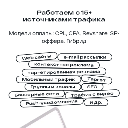
Работаем с 15+
источниками трафика
Модели оплаты: CPL, CPA, Revshare, SP-
оффера, Гибрид
Web сайты
e-mail рассылки
контекстная реклама
таргетированная реклама
Таргет
Мобильный трафик
Группы и каналы
SEO
Трафик с видео
Баннерные сети
Push-уведомления
и др.