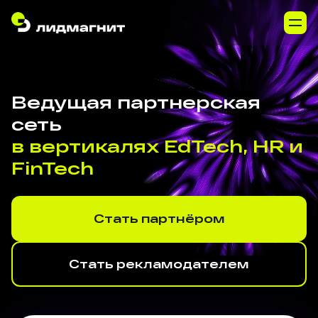
Ведущая партнерская
сеть
в вертикалях EdTech, HR и
FinTech
Стать партнёром
Стать рекламодателем