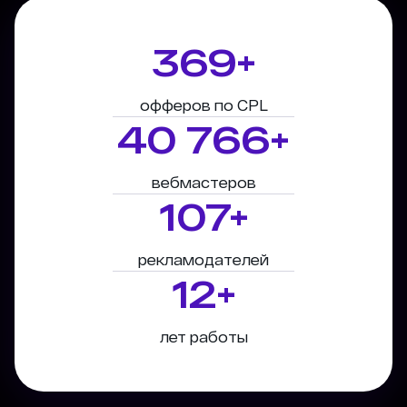
369+
офферов по CPL
40 766+
вебмастеров
107+
рекламодателей
12+
лет работы